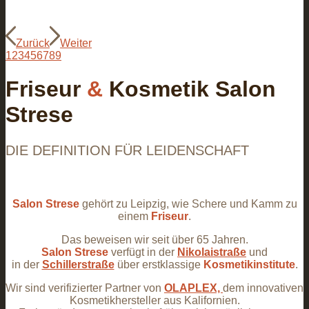
Zurück
Weiter
1
2
3
4
5
6
7
8
9
Friseur
&
Kosmetik Salon
Strese
DIE DEFINITION FÜR LEIDENSCHAFT
Salon
Strese
gehört zu Leipzig, wie Schere und Kamm zu
einem
Friseur
.
Das beweisen wir seit über 65 Jahren.
Salon
Strese
verfügt in der
Nikolaistraße
und
in der
Schillerstraße
über erstklassige
Kosmetikinstitute
.
Wir sind verifizierter Partner von
OLAPLEX,
dem innovativen
Kosmetikhersteller aus Kalifornien.