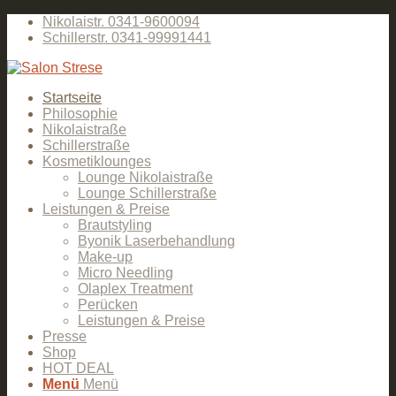
Nikolaistr. 0341-9600094
Schillerstr. 0341-99991441
Startseite
Philosophie
Nikolaistraße
Schillerstraße
Kosmetiklounges
Lounge Nikolaistraße
Lounge Schillerstraße
Leistungen & Preise
Brautstyling
Byonik Laserbehandlung
Make-up
Micro Needling
Olaplex Treatment
Perücken
Leistungen & Preise
Presse
Shop
HOT DEAL
Menü
Menü