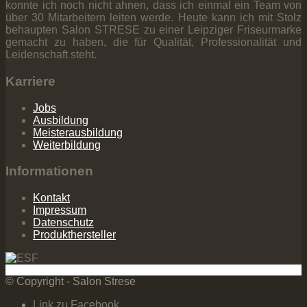
konnte ich noch nicht ahnen, dass ich einmal ein Team von
über 30 Mitarbeitern leiten werde. Heute kann ich mit Stolz
behaupten Salon STRESE zu einer Leipziger Friseurmarke
gemacht zu haben, die für Qualität, Professionalität und
Leidenschaft steht.
Karriere
Jobs
Ausbildung
Meisterausbildung
Weiterbildung
Informationen
Kontakt
Impressum
Datenschutz
Produkthersteller
© Copyright - Salon Strese
Link zu Facebook