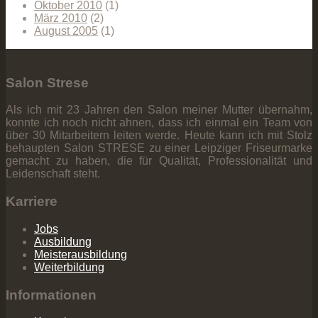
Oktober 2010
(1)
März 2010
(2)
August 2005
(1)
Salon Strese
Als ich mit 23 Jahren den Salon meiner Mutter übernahm,
konnte ich noch nicht ahnen, dass ich einmal ein Team von
über 30 Mitarbeitern leiten werde. Heute kann ich mit Stolz
behaupten Salon STRESE zu einer Leipziger Friseurmarke
gemacht zu haben, die für Qualität, Professionalität und
Leidenschaft steht.
Karriere
Jobs
Ausbildung
Meisterausbildung
Weiterbildung
Informationen