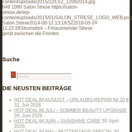
content/uploads/2015/12/LVZ_12062014.jpg
648
1080
Salon Strese
https://salon-
strese.de/wp-
content/uploads/2015/01/SALON_STRESE_LOGO_WEB.png
Salon Strese
2014-06-12 13:18:52
2018-05-24
11:22:28
Stromstreit – Friseurmeister Strese
gerät zwischen die Fronten
Suche
DIE NEUSTEN BEITRÄGE
HOT DEAL IM AUGUST – URLAUBS-REPAIR für 10 €
31. Juli 2026
HOT DEAL IM JULI – SOMMER-BEAUTY UPGRADE
29. Juni 2026
HOT DEAL IM JUNI – SUNSHINE CARE
30. April
2026
HOT DEAL IM MAI – MUTTERTAGS-SPECIAL
30.