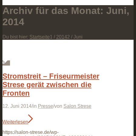
Archiv für das Monat: Juni,
2014
Du bist hier:
Startseite
1
/
2014
2
/
Juni
Stromstreit – Friseurmeister
Strese gerät zwischen die
Fronten
12. Juni 2014
/
in
Presse
/
von
Salon Strese
Weiterlesen
https://salon-strese.de/wp-