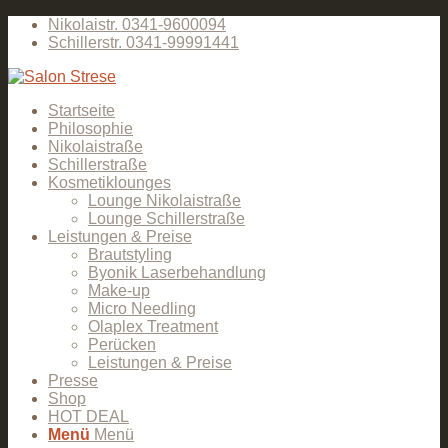
Nikolaistr. 0341-9600094
Schillerstr. 0341-99991441
Startseite
Philosophie
Nikolaistraße
Schillerstraße
Kosmetiklounges
Lounge Nikolaistraße
Lounge Schillerstraße
Leistungen & Preise
Brautstyling
Byonik Laserbehandlung
Make-up
Micro Needling
Olaplex Treatment
Perücken
Leistungen & Preise
Presse
Shop
HOT DEAL
Menü
Menü