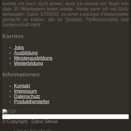
konnte ich noch nicht ahnen, dass ich einmal ein Team von
über 30 Mitarbeitern leiten werde. Heute kann ich mit Stolz
behaupten Salon STRESE zu einer Leipziger Friseurmarke
gemacht zu haben, die für Qualität, Professionalität und
Leidenschaft steht.
Karriere
Jobs
Ausbildung
Meisterausbildung
Weiterbildung
Informationen
Kontakt
Impressum
Datenschutz
Produkthersteller
© Copyright - Salon Strese