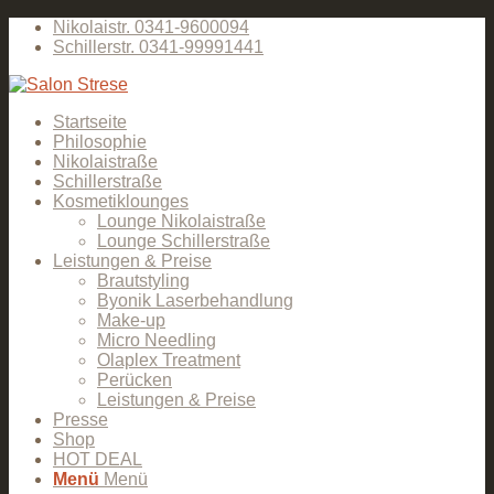
Nikolaistr. 0341-9600094
Schillerstr. 0341-99991441
Startseite
Philosophie
Nikolaistraße
Schillerstraße
Kosmetiklounges
Lounge Nikolaistraße
Lounge Schillerstraße
Leistungen & Preise
Brautstyling
Byonik Laserbehandlung
Make-up
Micro Needling
Olaplex Treatment
Perücken
Leistungen & Preise
Presse
Shop
HOT DEAL
Menü
Menü