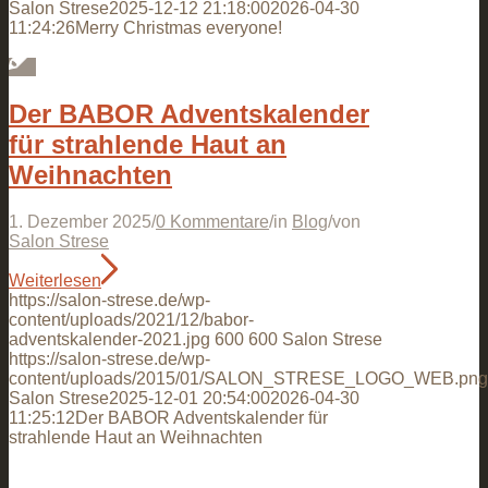
Salon Strese
2025-12-12 21:18:00
2026-04-30
11:24:26
Merry Christmas everyone!
Der BABOR Adventskalender
für strahlende Haut an
Weihnachten
1. Dezember 2025
/
0 Kommentare
/
in
Blog
/
von
Salon Strese
Weiterlesen
https://salon-strese.de/wp-
content/uploads/2021/12/babor-
adventskalender-2021.jpg
600
600
Salon Strese
https://salon-strese.de/wp-
content/uploads/2015/01/SALON_STRESE_LOGO_WEB.png
Salon Strese
2025-12-01 20:54:00
2026-04-30
11:25:12
Der BABOR Adventskalender für
strahlende Haut an Weihnachten