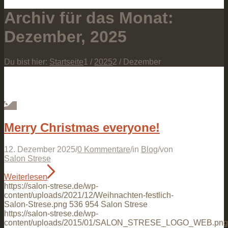
Archiv für das Monat:
Dezember, 2025
Du bist hier:
Startseite
1
/
2025
2
/
Dezember
Merry Christmas everyone!
12. Dezember 2025
/
0 Kommentare
/
in
Blog
/
von
Salon Strese
Weiterlesen
https://salon-strese.de/wp-
content/uploads/2021/12/Weihnachten-festlich-
Salon-Strese.png
536
954
Salon Strese
https://salon-strese.de/wp-
content/uploads/2015/01/SALON_STRESE_LOGO_WEB.png