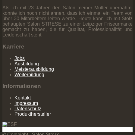
Als ich mit 23 Jahren den Salon meiner Mutter übernahm,
konnte ich noch nicht ahnen, dass ich einmal ein Team von
über 30 Mitarbeitern leiten werde. Heute kann ich mit Stolz
behaupten Salon STRESE zu einer Leipziger Friseurmarke
gemacht zu haben, die für Qualität, Professionalität und
Leidenschaft steht.
Karriere
Jobs
Ausbildung
Meisterausbildung
Weiterbildung
Informationen
Kontakt
Impressum
Datenschutz
Produkthersteller
© Copyright - Salon Strese