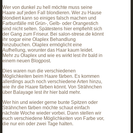
Wer von dunkel zu hell möchte muss seine
Haare auf jeden Fall blondieren. Wer zu Hause
blondiert kann so einiges falsch machen und
Farbunfälle mit Grün-, Gelb- oder Orangestich
sind nicht selten. Spätestens hier empfiehlt sich
der Gang zum Friseur. Bei salon-strese.de könnt
ihr sogar eine Olaplex Behandlung
hinzubuchen. Olaplex ermöglicht eine
Aufhellung, worunter das Haar kaum leidet.
Mehr zu Olaplex und wie es wirkt lest ihr bald in
einem neuen Blogpost.
Dies waren nun die verschiedenen
Möglichkeiten beim Haare färben. Es kommen
allerdings auch noch verschiedene Arten hinzu,
wie ihr die Haare färben könnt. Von Strähnchen
über Balayage lest ihr hier bald mehr.
Wer hin und wieder gerne bunte Spitzen oder
Strähnchen färben möchte schaut einfach
nächste Woche wieder vorbei. Dann stellen wir
euch verschiedene Möglichkeiten von Farbe vor,
die nur ein oder zwei Tage halten.