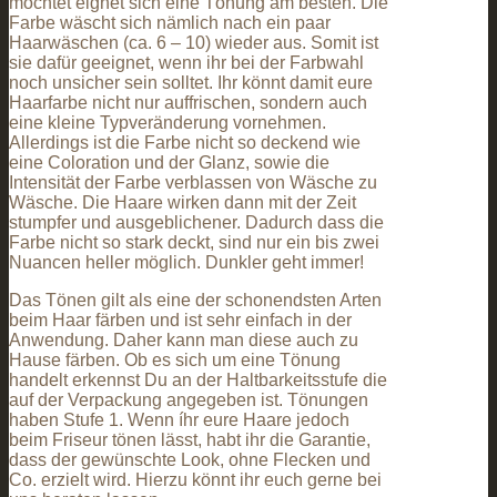
möchtet eignet sich eine Tönung am besten. Die
Farbe wäscht sich nämlich nach ein paar
Haarwäschen (ca. 6 – 10) wieder aus. Somit ist
sie dafür geeignet, wenn ihr bei der Farbwahl
noch unsicher sein solltet. Ihr könnt damit eure
Haarfarbe nicht nur auffrischen, sondern auch
eine kleine Typveränderung vornehmen.
Allerdings ist die Farbe nicht so deckend wie
eine Coloration und der Glanz, sowie die
Intensität der Farbe verblassen von Wäsche zu
Wäsche. Die Haare wirken dann mit der Zeit
stumpfer und ausgeblichener. Dadurch dass die
Farbe nicht so stark deckt, sind nur ein bis zwei
Nuancen heller möglich. Dunkler geht immer!
Das Tönen gilt als eine der schonendsten Arten
beim Haar färben und ist sehr einfach in der
Anwendung. Daher kann man diese auch zu
Hause färben. Ob es sich um eine Tönung
handelt erkennst Du an der Haltbarkeitsstufe die
auf der Verpackung angegeben ist. Tönungen
haben Stufe 1. Wenn íhr eure Haare jedoch
beim Friseur tönen lässt, habt ihr die Garantie,
dass der gewünschte Look, ohne Flecken und
Co. erzielt wird. Hierzu könnt ihr euch gerne bei