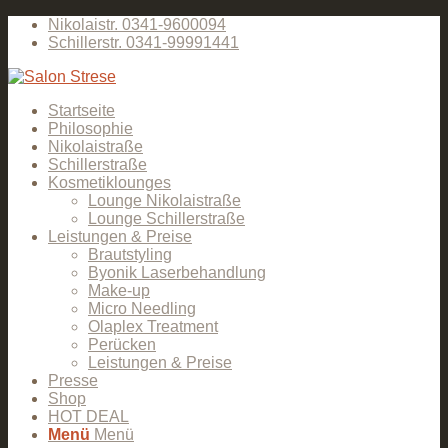
Nikolaistr. 0341-9600094
Schillerstr. 0341-99991441
Startseite
Philosophie
Nikolaistraße
Schillerstraße
Kosmetiklounges
Lounge Nikolaistraße
Lounge Schillerstraße
Leistungen & Preise
Brautstyling
Byonik Laserbehandlung
Make-up
Micro Needling
Olaplex Treatment
Perücken
Leistungen & Preise
Presse
Shop
HOT DEAL
Menü
Menü