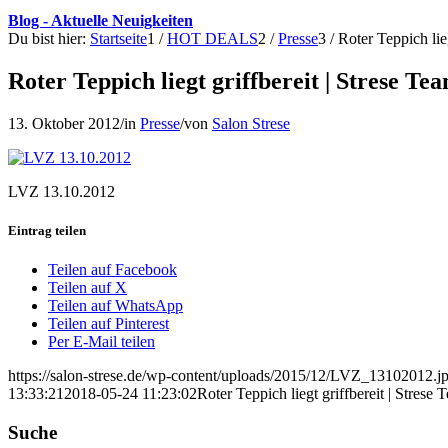
Blog - Aktuelle Neuigkeiten
Du bist hier:
Startseite
1
/
HOT DEALS
2
/
Presse
3
/
Roter Teppich lieg
Roter Teppich liegt griffbereit | Strese Te
13. Oktober 2012
/
in
Presse
/
von
Salon Strese
LVZ 13.10.2012
Eintrag teilen
Teilen auf Facebook
Teilen auf X
Teilen auf WhatsApp
Teilen auf Pinterest
Per E-Mail teilen
https://salon-strese.de/wp-content/uploads/2015/12/LVZ_13102012.j
13:33:21
2018-05-24 11:23:02
Roter Teppich liegt griffbereit | Strese 
Suche