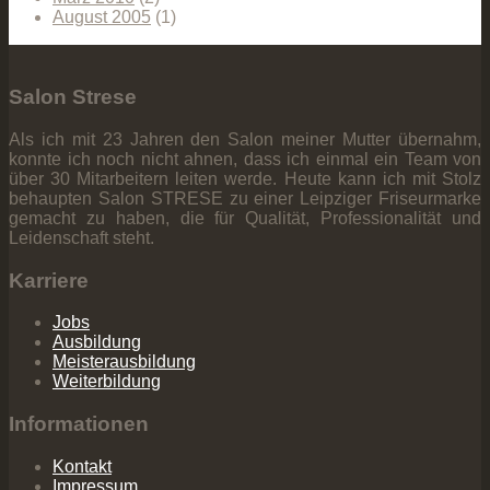
August 2005
(1)
Salon Strese
Als ich mit 23 Jahren den Salon meiner Mutter übernahm,
konnte ich noch nicht ahnen, dass ich einmal ein Team von
über 30 Mitarbeitern leiten werde. Heute kann ich mit Stolz
behaupten Salon STRESE zu einer Leipziger Friseurmarke
gemacht zu haben, die für Qualität, Professionalität und
Leidenschaft steht.
Karriere
Jobs
Ausbildung
Meisterausbildung
Weiterbildung
Informationen
Kontakt
Impressum