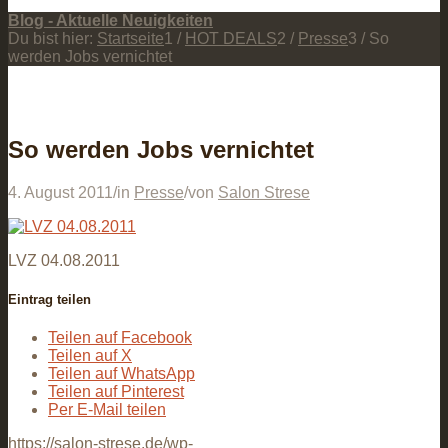
Blog - Aktuelle Neuigkeiten
Du bist hier:
Startseite
1
/
HOT DEALS
2
/
Presse
3
/
So
werden Jobs vernichtet
So werden Jobs vernichtet
4. August 2011
/
in
Presse
/
von
Salon Strese
LVZ 04.08.2011
Eintrag teilen
Teilen auf Facebook
Teilen auf X
Teilen auf WhatsApp
Teilen auf Pinterest
Per E-Mail teilen
https://salon-strese.de/wp-