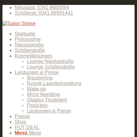
Nikolaistr. 0341-9600094
Schillerstr. 0341-99991441
Startseite
Philosophie
Nikolaistraße
Schillerstraße
Kosmetiklounges
Lounge Nikolaistraße
Lounge Schillerstraße
Leistungen & Preise
Brautstyling
Byonik Laserbehandlung
Make-up
Micro Needling
Olaplex Treatment
Perücken
Leistungen & Preise
Presse
Shop
HOT DEAL
Menü
Menü