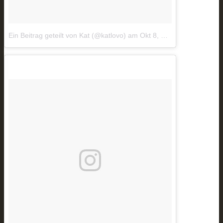
Ein Beitrag geteilt von Kat (@katlovo)
am
Okt 8, 2018 um 9:43 PDT