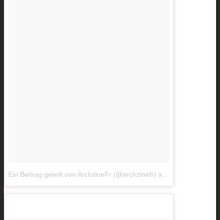
Ein Beitrag geteilt von ArchzineFr (@archzinefr)
am
Okt 23, 2018 u