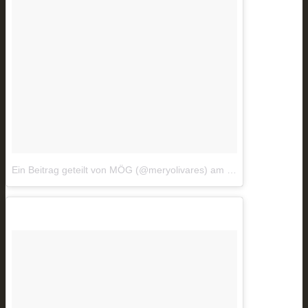
Ein Beitrag geteilt von MÖG (@meryolivares)
am
Nov 1, 2017 um 1