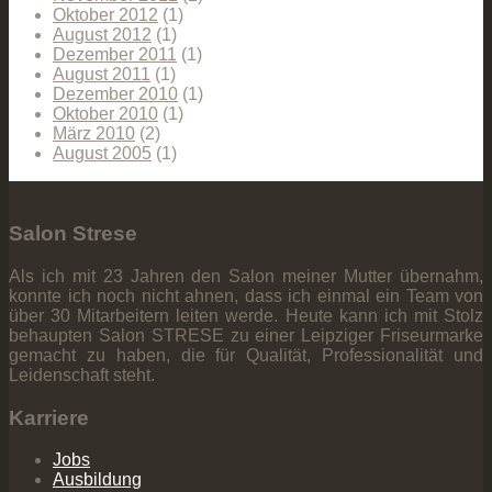
Oktober 2012
(1)
August 2012
(1)
Dezember 2011
(1)
August 2011
(1)
Dezember 2010
(1)
Oktober 2010
(1)
März 2010
(2)
August 2005
(1)
Salon Strese
Als ich mit 23 Jahren den Salon meiner Mutter übernahm,
konnte ich noch nicht ahnen, dass ich einmal ein Team von
über 30 Mitarbeitern leiten werde. Heute kann ich mit Stolz
behaupten Salon STRESE zu einer Leipziger Friseurmarke
gemacht zu haben, die für Qualität, Professionalität und
Leidenschaft steht.
Karriere
Jobs
Ausbildung