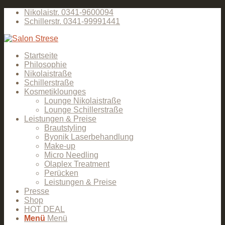
Nikolaistr. 0341-9600094
Schillerstr. 0341-99991441
Startseite
Philosophie
Nikolaistraße
Schillerstraße
Kosmetiklounges
Lounge Nikolaistraße
Lounge Schillerstraße
Leistungen & Preise
Brautstyling
Byonik Laserbehandlung
Make-up
Micro Needling
Olaplex Treatment
Perücken
Leistungen & Preise
Presse
Shop
HOT DEAL
Menü
Menü