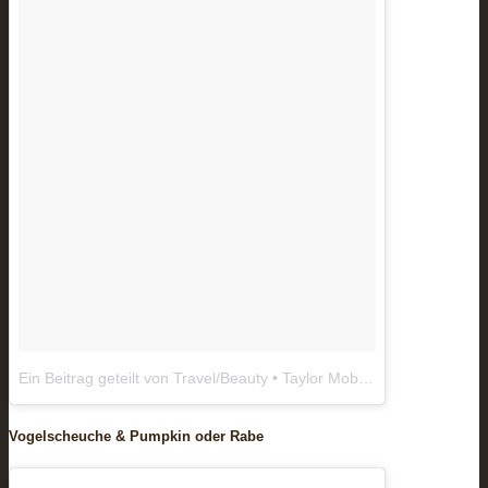
Ein Beitrag geteilt von Travel/Beauty • Taylor Mobley (@blondeandambitiousblog)
Vogelscheuche & Pumpkin oder Rabe