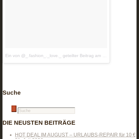
Ein von @_.fashion_._love._ geteilter Beitrag
am
Okt 12, 2018 um 
Suche
DIE NEUSTEN BEITRÄGE
HOT DEAL IM AUGUST – URLAUBS-REPAIR für 10 €