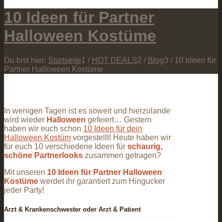
10 Ideen für Partner
Halloween Kostüme
Du bist hier:
Startseite
1
/
HOT DEALS
2
/
Blog
3
/
10 Ideen für
Partner Halloween Kostüme
In wenigen Tagen ist es soweit und hierzulande
wird wieder
Halloween
gefeiert… Gestern
haben wir euch schon
10 Ideen für dein
Halloween Kostüm
vorgestellt! Heute haben wir
für euch 10 verschiedene Ideen für
schaurig,
schöne Partnerlooks
zusammen getragen?
Mit unseren
10 Ideen für Partner Halloween
Kostüme
werdet ihr garantiert zum Hingucker
jeder Party!
Arzt & Krankenschwester oder Arzt & Patient