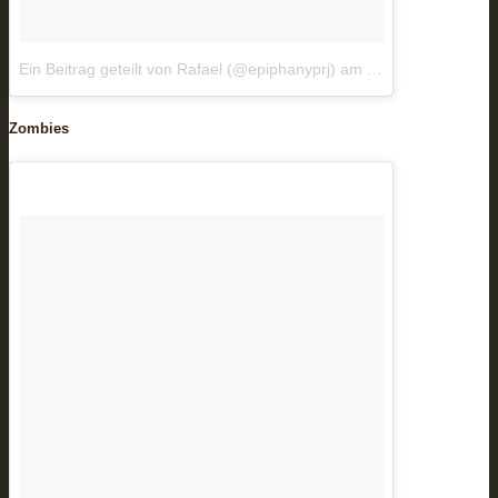
Ein Beitrag geteilt von Rafael (@epiphanyprj)
am
Okt 19, 2018 um 
Zombies