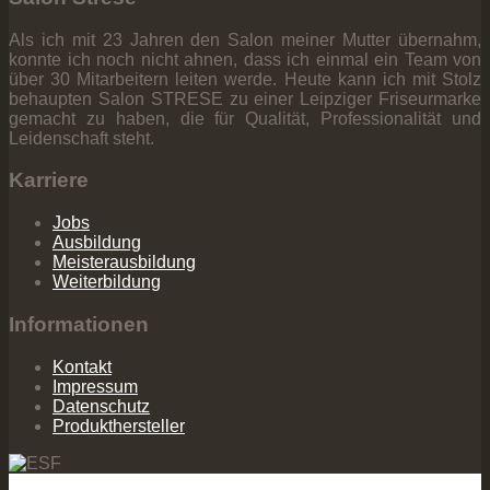
Als ich mit 23 Jahren den Salon meiner Mutter übernahm,
konnte ich noch nicht ahnen, dass ich einmal ein Team von
über 30 Mitarbeitern leiten werde. Heute kann ich mit Stolz
behaupten Salon STRESE zu einer Leipziger Friseurmarke
gemacht zu haben, die für Qualität, Professionalität und
Leidenschaft steht.
Karriere
Jobs
Ausbildung
Meisterausbildung
Weiterbildung
Informationen
Kontakt
Impressum
Datenschutz
Produkthersteller