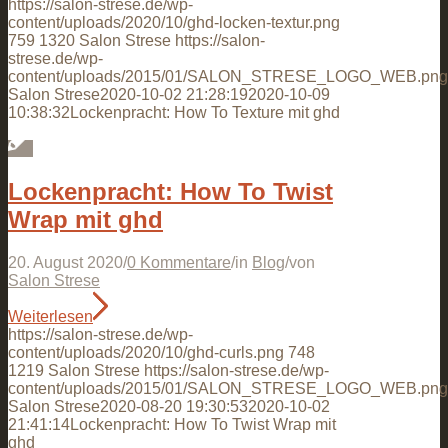
https://salon-strese.de/wp-
content/uploads/2020/10/ghd-locken-textur.png
759
1320
Salon Strese
https://salon-
strese.de/wp-
content/uploads/2015/01/SALON_STRESE_LOGO_WEB.png
Salon Strese
2020-10-02 21:28:19
2020-10-09
10:38:32
Lockenpracht: How To Texture mit ghd
Lockenpracht: How To Twist
Wrap mit ghd
20. August 2020
/
0 Kommentare
/
in
Blog
/
von
Salon Strese
Weiterlesen
https://salon-strese.de/wp-
content/uploads/2020/10/ghd-curls.png
748
1219
Salon Strese
https://salon-strese.de/wp-
content/uploads/2015/01/SALON_STRESE_LOGO_WEB.png
Salon Strese
2020-08-20 19:30:53
2020-10-02
21:41:14
Lockenpracht: How To Twist Wrap mit
ghd