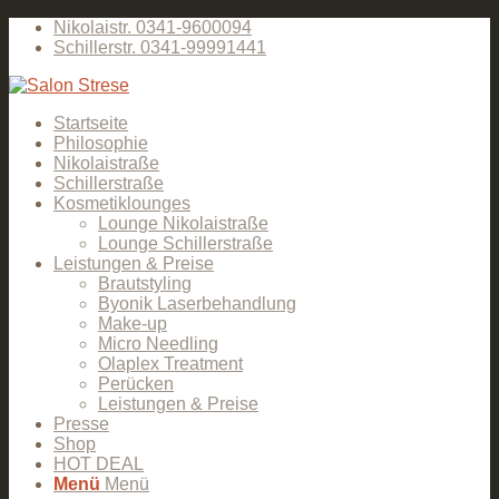
Nikolaistr. 0341-9600094
Schillerstr. 0341-99991441
Startseite
Philosophie
Nikolaistraße
Schillerstraße
Kosmetiklounges
Lounge Nikolaistraße
Lounge Schillerstraße
Leistungen & Preise
Brautstyling
Byonik Laserbehandlung
Make-up
Micro Needling
Olaplex Treatment
Perücken
Leistungen & Preise
Presse
Shop
HOT DEAL
Menü
Menü