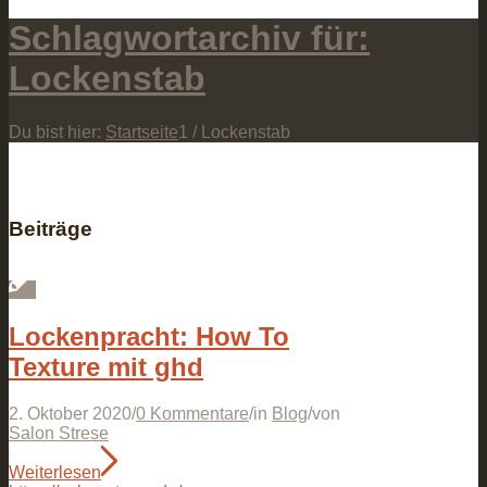
Schlagwortarchiv für:
Lockenstab
Du bist hier:
Startseite
1
/
Lockenstab
Beiträge
Lockenpracht: How To
Texture mit ghd
2. Oktober 2020
/
0 Kommentare
/
in
Blog
/
von
Salon Strese
Weiterlesen