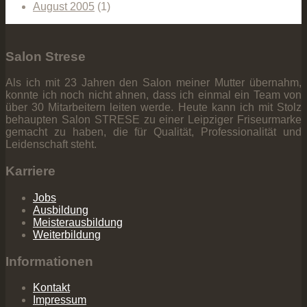
August 2005
(1)
Salon Strese
Als ich mit 23 Jahren den Salon meiner Mutter übernahm,
konnte ich noch nicht ahnen, dass ich einmal ein Team von
über 30 Mitarbeitern leiten werde. Heute kann ich mit Stolz
behaupten Salon STRESE zu einer Leipziger Friseurmarke
gemacht zu haben, die für Qualität, Professionalität und
Leidenschaft steht.
Karriere
Jobs
Ausbildung
Meisterausbildung
Weiterbildung
Informationen
Kontakt
Impressum