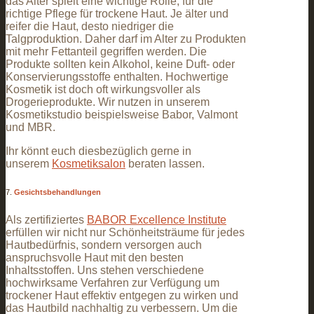
das Alter spielt eine wichtige Rolle, für die
richtige Pflege für trockene Haut. Je älter und
reifer die Haut, desto niedriger die
Talgproduktion. Daher darf im Alter zu Produkten
mit mehr Fettanteil gegriffen werden. Die
Produkte sollten kein Alkohol, keine Duft- oder
Konservierungsstoffe enthalten. Hochwertige
Kosmetik ist doch oft wirkungsvoller als
Drogerieprodukte. Wir nutzen in unserem
Kosmetikstudio beispielsweise Babor, Valmont
und MBR.
Ihr könnt euch diesbezüglich gerne in
unserem
Kosmetiksalon
beraten lassen.
7.
Gesichtsbehandlungen
Als zertifiziertes
BABOR Excellence Institute
erfüllen wir nicht nur Schönheitsträume für jedes
Hautbedürfnis, sondern versorgen auch
anspruchsvolle Haut mit den besten
Inhaltsstoffen. Uns stehen verschiedene
hochwirksame Verfahren zur Verfügung um
trockener Haut effektiv entgegen zu wirken und
das Hautbild nachhaltig zu verbessern. Um die