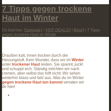
7 Tipps gegen trockene
Haut im Winter
Du bist hier:
Startseite
1
/
HOT DEALS
2
/
Blog
3
/
7 Tipps
gegen trockene Haut im Winter
Draußen kalt, innen trocken durch die
Heizungsluft. Kein Wunder, dass wir im
Winter
unter
trockener Haut
leiden. Sie spannt, juckt
und schuppt sich. Ständig möchten wir nach
cremen, aber selbst das hilft nicht: Wir sehen
weiterhin blass und fahl aus. Was du im Winter
gegen trockene Haut tun kannst
verraten wir
dir hier!