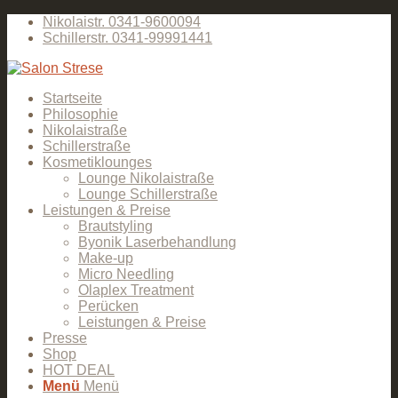
Nikolaistr. 0341-9600094
Schillerstr. 0341-99991441
Startseite
Philosophie
Nikolaistraße
Schillerstraße
Kosmetiklounges
Lounge Nikolaistraße
Lounge Schillerstraße
Leistungen & Preise
Brautstyling
Byonik Laserbehandlung
Make-up
Micro Needling
Olaplex Treatment
Perücken
Leistungen & Preise
Presse
Shop
HOT DEAL
Menü
Menü